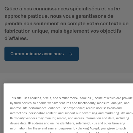
Grâce à nos connaissances spécialisées et notre
approche pratique, nous vous garantissons de
prendre non seulement en compte votre contexte de
fabrication unique, mais également vos objectifs
d’affaires.
Communiquez avec nous
Notre Expertise en Automatisation Industrielle
This site uses cookies, pixels, and similar tools (“cookies”), some of which are provid
Nos services d’automatisation industrielle, vous
by third parties, to enable website features and functionality; measure, analyze, and
offrent les étapes concrètes dont vous avez besoin
improve site performance; enhance user experience; record user sessions and
pour mettre en place une stratégie d’automatisation
interactions; personalize content; and support our advertising and marketing. We and 
third-party vendors may monitor, record, and access information and data, including
complète ou dans une partie spécifique de votre
device data, IP address and online identifiers, referring URLs and other browsing
usine.
information, for these and similar purposes. By clicking Accept, you agree to such