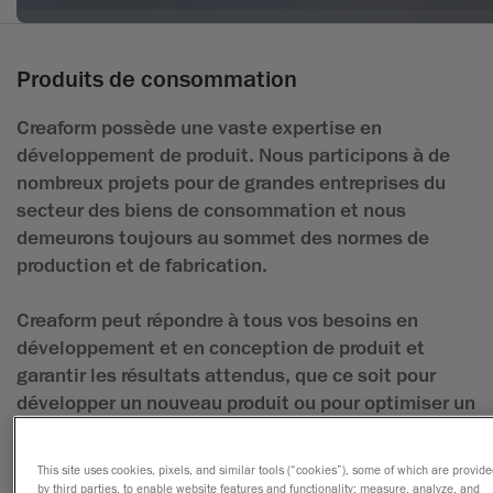
Produits de consommation
Creaform possède une vaste expertise en
développement de produit. Nous participons à de
nombreux projets pour de grandes entreprises du
secteur des biens de consommation et nous
demeurons toujours au sommet des normes de
production et de fabrication.
Creaform peut répondre à tous vos besoins en
développement et en conception de produit et
garantir les résultats attendus, que ce soit pour
développer un nouveau produit ou pour optimiser un
produit existant. Notre équipe de conception sait
s’adapter aux exigences d’un client
This site uses cookies, pixels, and similar tools (“cookies”), some of which are provid
by third parties, to enable website features and functionality; measure, analyze, and