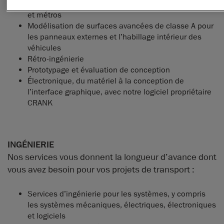
Intérieur et mobilier de transport en commun, trains
et métros
Modélisation de surfaces avancées de classe A pour
les panneaux externes et l’habillage intérieur des
véhicules
Rétro-ingénierie
Prototypage et évaluation de conception
Électronique, du matériel à la conception de
l’interface graphique, avec notre logiciel propriétaire
CRANK
INGÉNIERIE
Nos services vous donnent la longueur d’avance dont
vous avez besoin pour vos projets de transport :
Services d’ingénierie pour les systèmes, y compris
les systèmes mécaniques, électriques, électroniques
et logiciels