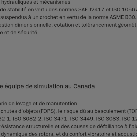
s hydrauliques et mécanismes
t de stabilité en vertu des normes SAE J2417 et ISO 1056
ge suspendus à un crochet en vertu de la norme ASME B30
estion dimensionnelle, cotation et tolérancement géomét
me et de sécurité
ante équipe de simulation au Canada
rie de levage et de manutention
 chutes d’objets (FOPS), le risque dû au basculement (TO
8082-1, ISO 8082-2, ISO 3471, ISO 3449, ISO 8083, ISO
a résistance structurelle et des causes de défaillance à l’a
 dynamique des rotors, et du confort vibratoire et acoust