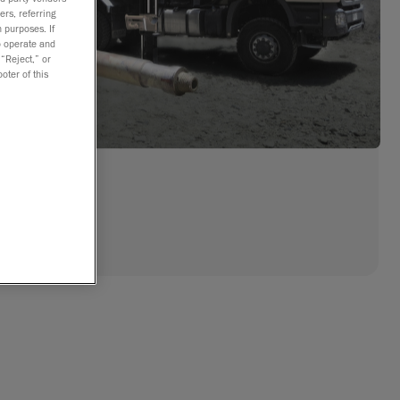
ers, referring
 purposes. If
to operate and
 “Reject,” or
oter of this