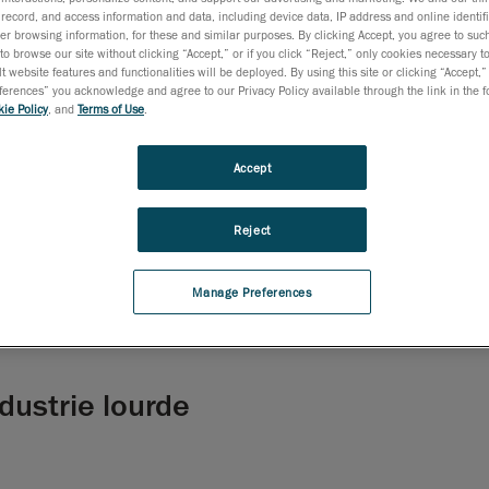
mes
record, and access information and data, including device data, IP address and online identifi
r browsing information, for these and similar purposes. By clicking Accept, you agree to such
to browse our site without clicking “Accept,” or if you click “Reject,” only cookies necessary 
t website features and functionalities will be deployed. By using this site or clicking “Accept,”
rences” you acknowledge and agree to our Privacy Policy available through the link in the fo
rofit de
ie Policy
, and
Terms of Use
.
Accept
Reject
Manage Preferences
dustrie lourde