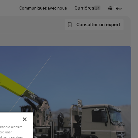
Carrières
Communiquez avec nous
14
Consulter un expert
o enable website
ord user
rd-party vendors