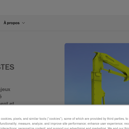
À propos
STES
njeux
é
ment et
èmes de
des
s cookies, pixels, and similar tools (“cookies”), some of which are provided by third parties, t
functionality; measure, analyze, and improve site performance; enhance user experience; rec
ser
interactions; personalize content; and support our advertising and marketing. We and our thi