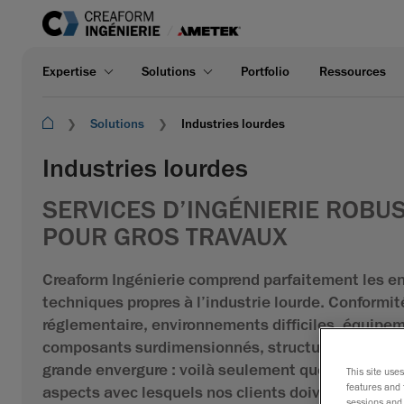
Expertise
Solutions
Portfolio
Ressources
Solutions
Industries lourdes
Industries lourdes
SERVICES D’INGÉNIERIE ROBU
POUR GROS TRAVAUX
Creaform Ingénierie comprend parfaitement les e
techniques propres à l’industrie lourde. Conformit
réglementaire, environnements difficiles, équipe
composants surdimensionnés, structures et syst
grande envergure : voilà seulement quelques-uns 
This site use
features and 
aspects avec lesquels nos clients doivent compo
sessions and 