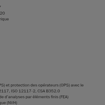
7
.20
rique
PS) et protection des opérateurs (OPS) avec le
 12117, ISO 12117-2, CSA B352.0
ide d’analyses par éléments finis (FEA)
ique (NVH)