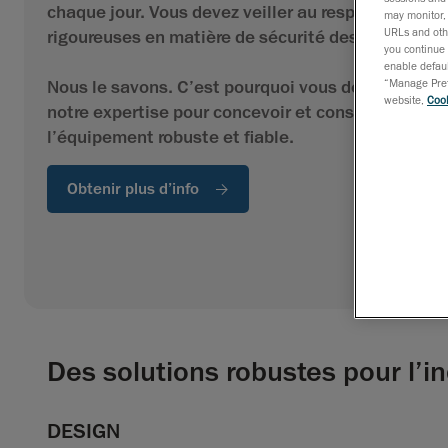
chaque jour. Vous devez veiller au respect de nor
may monitor, 
URLs and othe
rigoureuses en matière de sécurité des machines.
you continue 
enable defaul
“Manage Prefe
Nous le savons. C’est pourquoi vous devriez tirer p
website,
Cook
notre expertise pour concevoir et construire de
l’équipement robuste et fiable.
Obtenir plus d’info
Des solutions robustes pour l’in
DESIGN