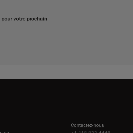
pour votre prochain
Contactez-nous
on de
+1 418 833-4446