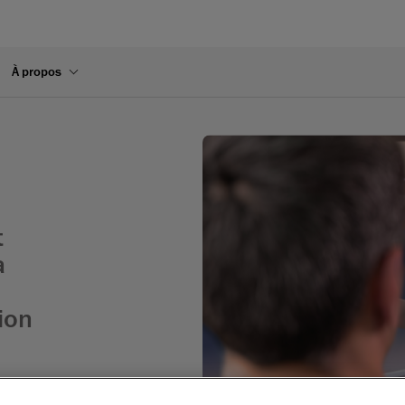
À propos
t
a
ion
es