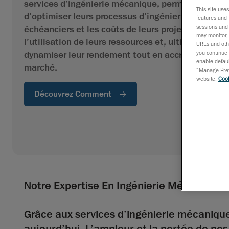
services d’ingénierie mécanique, permettant aux 
This site use
d’optimiser leurs processus d’ingénierie, de réduir
features and 
sessions and 
échéanciers et les coûts de leurs projets, d’amélio
may monitor, 
l’utilisation de leurs ressources et, ultimement, d
URLs and othe
dynamiser leur rendement tout en accroissant leur
you continue 
enable defaul
marché.
“Manage Prefe
website,
Cook
Découvrez Comment
Notre Expertise En Ingénierie Mécanique
Grâce aux services d’ingénierie mécanique