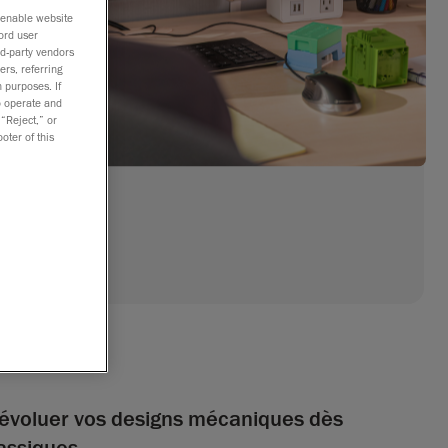
o enable website
ord user
rd-party vendors
ers, referring
 purposes. If
to operate and
 “Reject,” or
oter of this
e évoluer vos designs mécaniques dès