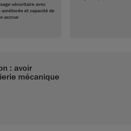
ssage sécuritaire avec
é améliorée et capacité de
ce accrue
on : avoir
nierie mécanique