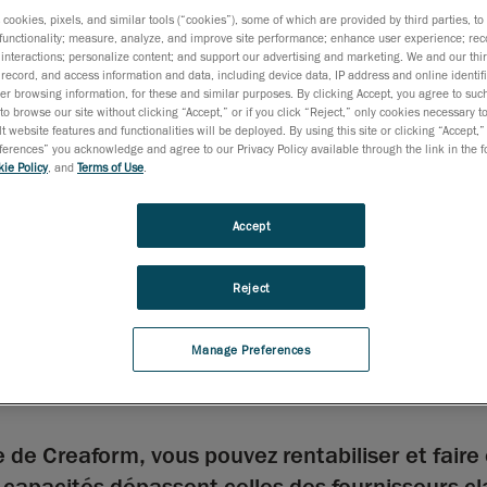
clients
s cookies, pixels, and similar tools (“cookies”), some of which are provided by third parties, t
e les
functionality; measure, analyze, and improve site performance; enhance user experience; rec
interactions; personalize content; and support our advertising and marketing. We and our thi
rer
record, and access information and data, including device data, IP address and online identifi
e
r browsing information, for these and similar purposes. By clicking Accept, you agree to such
 part de
to browse our site without clicking “Accept,” or if you click “Reject,” only cookies necessary 
t website features and functionalities will be deployed. By using this site or clicking “Accept,”
rences” you acknowledge and agree to our Privacy Policy available through the link in the fo
ie Policy
, and
Terms of Use
.
Accept
Reject
Manage Preferences
 de Creaform, vous pouvez rentabiliser et fair