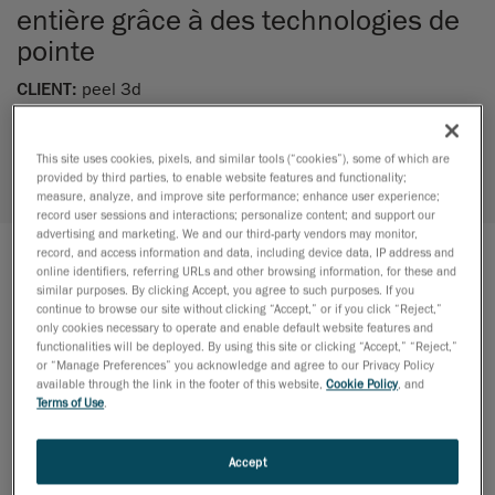
entière grâce à des technologies de
pointe
CLIENT:
peel 3d
INDUSTRIE:
Technologies de pointe
This site uses cookies, pixels, and similar tools (“cookies”), some of which are
provided by third parties, to enable website features and functionality;
EXPERTISES:
Ingénierie mécanique /
measure, analyze, and improve site performance; enhance user experience;
Modélisation de surfaces avancées /
Rétro-ingénierie
record user sessions and interactions; personalize content; and support our
advertising and marketing. We and our third-party vendors may monitor,
record, and access information and data, including device data, IP address and
online identifiers, referring URLs and other browsing information, for these and
LE PROJET
similar purposes. By clicking Accept, you agree to such purposes. If you
continue to browse our site without clicking “Accept,” or if you click “Reject,”
Grâce aux bons outils et à une bonne dose de
only cookies necessary to operate and enable default website features and
functionalities will be deployed. By using this site or clicking “Accept,” “Reject,”
technologie, il est possible de renouveler sa passion
or “Manage Preferences” you acknowledge and agree to our Privacy Policy
pour les modèles réduits. Vous avez bien lu – un des
available through the link in the footer of this website,
Cookie Policy
, and
Terms of Use
.
passe-temps les plus prisés de la deuxième moitié
du vingtième siècle a connu une métamorphose
totale dans ce cas d’étude au carrefour entre la
Accept
numérisation 3D et la rétroingénierie. L’entreprise