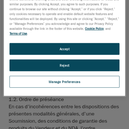
similar purposes. By clicking Accept, you agree to such purposes. If you
que toute autre forme de Propriété intellectuelle,
continue to browse our site without clicking “Accept,” or if you click “Reject,”
peu importe qu'elle soit enregistrée ou puissent
only cookies necessary to operate and enable default website features and
functionalities will be deployed. By using this site or clicking “Accept,” “Reject,”
l’être.
or “Manage Preferences” you acknowledge and agree to our Privacy Policy
1.1.11. « Services » désigne tous les services
available through the link in the footer of this website,
Cookie Policy
, and
fournis par le Vendeur à l'Acheteur, tels que
Terms of Use
.
détaillés dans une Soumission.
1.1.12. « Soumission » désigne une proposition
Accept
ou un document de soumission similaire conclu
par écrit entre le Vendeur et l'Acheteur
Reject
concernant les Services devant être fournis par le
Vendeur à l'Acheteur.
Manage Preferences
1.1.13. « Vendeur » désigne Creaform inc. et ses
Affiliés.
1.2. Ordre de préséance
En cas d'incohérences entre les dispositions des
présentes modalités générales, d’une
Soumission, des conditions de garantie des
produits du Vendeur et du NDA, l'ordre