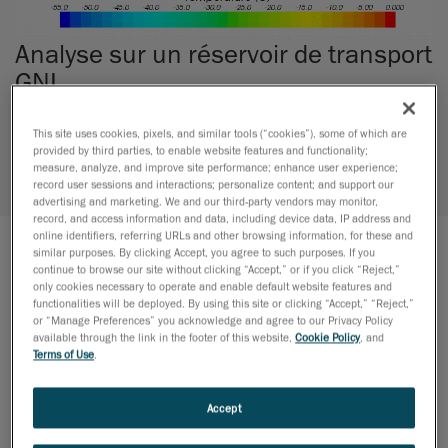
Analyse sur un réservoir de transport
GNL
CLIENT:
Davie]
This site uses cookies, pixels, and similar tools (“cookies”), some of which are
provided by third parties, to enable website features and functionality;
INDUSTRIE:
Transports
measure, analyze, and improve site performance; enhance user experience;
record user sessions and interactions; personalize content; and support our
advertising and marketing. We and our third-party vendors may monitor,
EXPERTISES:
Ingénierie mécanique /
Simulation CFD
record, and access information and data, including device data, IP address and
online identifiers, referring URLs and other browsing information, for these and
similar purposes. By clicking Accept, you agree to such purposes. If you
LE PROJET
continue to browse our site without clicking “Accept,” or if you click “Reject,”
only cookies necessary to operate and enable default website features and
functionalities will be deployed. By using this site or clicking “Accept,” “Reject,”
Davie, un grand joueur de l’industrie maritime et de la
or “Manage Preferences” you acknowledge and agree to our Privacy Policy
construction de navires au Canada, s’est associé à
available through the link in the footer of this website,
Cookie Policy
, and
Terms of Use
.
Creaform pour analyser de façon préventive la
possibilité de fuites de GNL dans le réservoir d’un
navire spécifique.
Accept