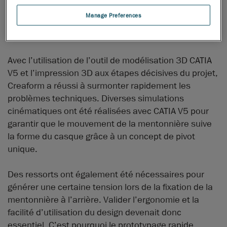
car ce « casque jet » intégral devait respecter les
Manage Preferences
normes réglementaires de sécurité et conserver un
aspect et un look européens.
Avec l’utilisation de l’outil de modélisation 3D CATIA
V5 et l’impression 3D aux étapes décisives du projet,
Creaform a réussi à surmonter rapidement les
problèmes techniques. Diverses simulations
cinématiques ont été réalisées avec CATIA V5 pour
garantir que le mouvement de la mentonnière suive
la forme du casque grâce à un concept de pivot
unique.
Des ressorts ont également été nécessaires pour
générer une certaine tension lors de la fixation de la
mentonnière à l’arrière. Valider l’ergonomie et la
facilité d’utilisation du design devenait donc
essentiel. C’est pourquoi le prototypage rapide