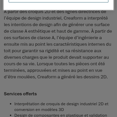
À partir des croquis 2D et des lignes directrices de
l’équipe de design industriel, Creaform a interprété
les intentions de design afin de générer une surface
de classe A esthétique et haut de gamme. À partir de
ces surfaces de classe A, l’équipe d’ingénierie a
ensuite mis au point les caractéristiques internes du
toit pour garantir sa rigidité et sa résistance aux
diverses charges que le produit devait supporter au
cours de sa vie. Lorsque toutes les pièces ont été
terminées, approuvées et mises au point en vue
d’être moulées, Creaform a généré les dessins 2D.
Services offerts
Interprétation de croquis de design industriel 2D et
conversion en modèles 3D
Design de composantes en plastique et validation