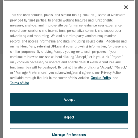
véhicule hors route
This site uses cookies, pixels, and similar tools (“cookies”), some of which are
CLIENT:
Confidentiel
provided by third parties, to enable website features and functionality;
measure, analyze, and improve site performance; enhance user experience;
INDUSTRIE:
Véhicules et produits récréatifs
record user sessions and interactions; personalize content; and support our
advertising and marketing. We and our third-party vendors may monitor,
record, and access information and data, including device data, IP address and
EXPERTISES:
Ingénierie mécanique /
online identifiers, referring URLs and other browsing information, for these and
Modélisation de surfaces avancées
similar purposes. By clicking Accept, you agree to such purposes. If you
continue to browse our site without clicking “Accept,” or if you click “Reject,”
only cookies necessary to operate and enable default website features and
functionalities will be deployed. By using this site or clicking “Accept,” “Reject,”
LE PROJET
or “Manage Preferences” you acknowledge and agree to our Privacy Policy
available through the link in the footer of this website,
Cookie Policy
, and
Notre client, un chef de file mondial dans le design, la
Terms of Use
.
fabrication et le marketing de véhicules récréatifs
motorisés, s’est allié à Creaform pour concevoir un
Accept
toit pour sa plateforme de véhicule hors route
utilitaire. Creaform devait convertir et modéliser
Reject
l’élément en 3D à l’aide de CATIA V5 et en
collaborant étroitement avec l’équipe de design
Manage Preferences
industriel du client.