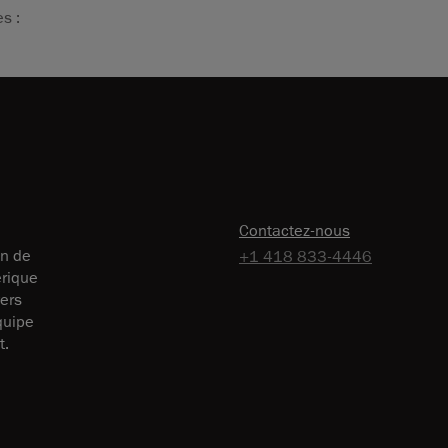
s :
Contactez-nous
on de
+1 418 833-4446
érique
vers
équipe
t.