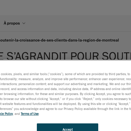
À propos
outenir-la-croissance-de-ses-clients-dans-la-region-de-montreal
 S’AGRANDIT POUR SOUT
 LA RÉGION DE MONTRÉA
s cookies, pixels, and similar tools (“cookies”), some of which are provided by third parties, t
functionality; measure, analyze, and improve site performance; enhance user experience; rec
interactions; personalize content; and support our advertising and marketing. We and our thi
record, and access information and data, including device data, IP address and online identifi
r browsing information, for these and similar purposes. By clicking Accept, you agree to such
to browse our site without clicking “Accept,” or if you click “Reject,” only cookies necessary 
fi_ext_08-2-1200x800.jpg>
t website features and functionalities will be deployed. By using this site or clicking “Accept,”
rences” you acknowledge and agree to our Privacy Policy available through the link in the fo
ébécois en services complets d’ingénierie, est fière d’annonce
ie Policy
, and
Terms of Use
.
revoir à ce lieu très familier qui a joué un rôle clé pour la cro
Accept