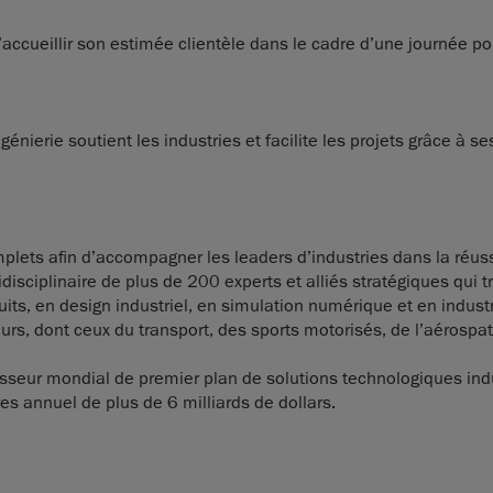
 d’accueillir son estimée clientèle dans le cadre d’une journée p
nierie soutient les industries et facilite les projets grâce à s
lets afin d’accompagner les leaders d’industries dans la réussite
sciplinaire de plus de 200 experts et alliés stratégiques qui tra
uits, en design industriel, en simulation numérique et en indust
rs, dont ceux du transport, des sports motorisés, de l’aérospati
isseur mondial de premier plan de solutions technologiques indu
es annuel de plus de 6 milliards de dollars.