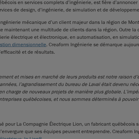
ébécois en services complets d’ingénierie, est fière d’annoncer 
ices de design, d’ingénierie, de simulation et de développeme
d’ingénierie mécanique d’un client majeur dans la région de Mont
mpte maintenant une multitude de clients dans la région. Outre l
ierie électrique et électronique, en automatisation, en simulati
estion dimensionnelle
. Creaform Ingénierie se démarque aujourd’h
fficacité et de résultats.
pement et mises en marché de leurs produits est notre raison d’
 années, l’agrandissement du bureau de Laval était devenu néces
 en charge de nouveaux projets de manière plus globale. L’impé
treprises québécoises, et nous sommes déterminés à pouvoir les
lisé pour La Compagnie Électrique Lion, un fabricant québécois
d’envergure que ses équipes peuvent entreprendre. Creaform In