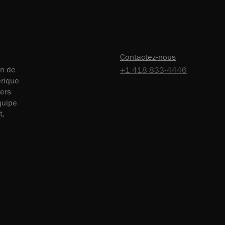
Contactez-nous
on de
+1 418 833-4446
érique
vers
équipe
t.