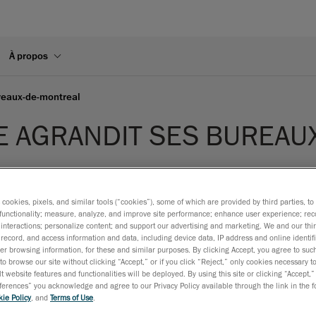
À propos
ureaux-de-montreal
E AGRANDIT SES BUREAU
s cookies, pixels, and similar tools (“cookies”), some of which are provided by third parties, t
functionality; measure, analyze, and improve site performance; enhance user experience; rec
ttra à Creaform Ingénierie de renforcer son offre de services en
interactions; personalize content; and support our advertising and marketing. We and our thi
record, and access information and data, including device data, IP address and online identifi
r browsing information, for these and similar purposes. By clicking Accept, you agree to such
to browse our site without clicking “Accept,” or if you click “Reject,” only cookies necessary 
t website features and functionalities will be deployed. By using this site or clicking “Accept,”
rences” you acknowledge and agree to our Privacy Policy available through the link in the fo
ie Policy
, and
Terms of Use
.