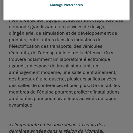
Manage Preferences
L’entreprise pourra ainsi offrir un milieu de vie sain aux
membres de son équipe, et saura mieux répondre à la
demande grandissante en services de design,
d’ingénierie, de simulation et de développement de
produits, entre autres dans les industries de
l’électrification des transports, des véhicules
récréatifs, de l’aérospatiale et de la défense. On y
trouvera notamment un laboratoire électronique
agrandi, un espace de travail stimulant, un
aménagement moderne, une salle d’entraînement,
des bureaux à aire ouverte, plusieurs salles privées,
des salles de conférence, et bien plus. De ce fait, les
membres de l’équipe pourront profiter d’installations
améliorées pour poursuivre leurs activités de façon
dynamique.
« L’importante croissance vécue au cours des
dernières années dans la région de Montréal,