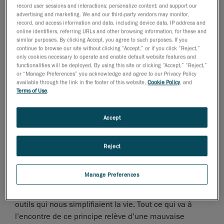
record user sessions and interactions; personalize content; and support our
exigences techniques sont nécessaires pour créer un
advertising and marketing. We and our third-party vendors may monitor,
produit exceptionnel et performant. C’est ce qui fait le
record, and access information and data, including device data, IP address and
succès des designers industriels. Laissez-nous vous
online identifiers, referring URLs and other browsing information, for these and
similar purposes. By clicking Accept, you agree to such purposes. If you
expliquer !
continue to browse our site without clicking “Accept,” or if you click “Reject,”
only cookies necessary to operate and enable default website features and
functionalities will be deployed. By using this site or clicking “Accept,” “Reject,”
or “Manage Preferences” you acknowledge and agree to our Privacy Policy
available through the link in the footer of this website,
Cookie Policy
, and
Un bon design industriel est bon pour vous (et pour
Terms of Use
.
vos clients)
Il existe différentes écoles de pensée en matière de
Accept
design industriel. Le design centré sur l’être humain,
rendu populaire par Don Norman, chercheur,
professeur et auteur de renom, garantit que chaque
Reject
décision prise tout au long du développement d’un
produit n’entravera en rien son utilisation. La logique
Manage Preferences
est simple : au début de l’humanité, nous avons
accéléré notre développement en fabriquant des
outils qui nous simplifiaient la vie. Tout ce qui va à
l’encontre de ce principe relève d’une mauvaise