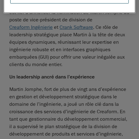
ainsi que de services d’ingénierie de classe mondiale,
est fier d’annoncer la nomination de Martin Jomphe au
poste de vice-président de division de
Creaform Ingénierie
et
Crank Software
. Ce rôle de
leadership stratégique place Martin à la tête de deux
équipes dynamiques, réunissant leur expertise en
ingénierie robuste et en interfaces graphiques
embarquées (GUI) pour offrir une valeur inégalée aux
clients du monde entier.
Un leadership ancré dans l’expérience
Martin Jomphe, fort de plus de vingt ans d’expérience
en gestion et développement stratégique dans le
domaine de l’ingénierie, a joué un rôle clé dans la
croissance des services d’ingénierie de Creaform. En
tant que gestionnaire du développement commercial,
il a supervisé le plan stratégique de la division de
développement de produits et services d’ingénierie,