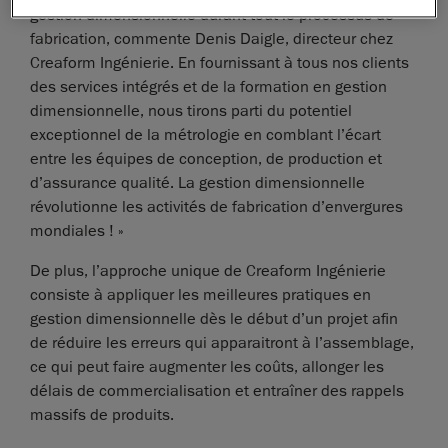
gestion dimensionnelle durant tout le processus de
fabrication, commente Denis Daigle, directeur chez
Creaform Ingénierie. En fournissant à tous nos clients
des services intégrés et de la formation en gestion
dimensionnelle, nous tirons parti du potentiel
exceptionnel de la métrologie en comblant l’écart
entre les équipes de conception, de production et
d’assurance qualité. La gestion dimensionnelle
révolutionne les activités de fabrication d’envergures
mondiales ! »
De plus, l’approche unique de Creaform Ingénierie
consiste à appliquer les meilleures pratiques en
gestion dimensionnelle dès le début d’un projet afin
de réduire les erreurs qui apparaitront à l’assemblage,
ce qui peut faire augmenter les coûts, allonger les
délais de commercialisation et entraîner des rappels
massifs de produits.