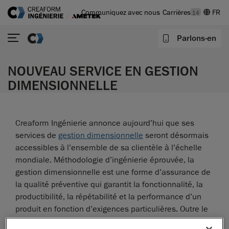
Communiquez avec nous
Carrières
14
Parlons-en
NOUVEAU SERVICE EN GESTION
DIMENSIONNELLE
Creaform Ingénierie annonce aujourd’hui que ses
services de
gestion dimensionnelle
seront désormais
accessibles à l’ensemble de sa clientèle à l’échelle
mondiale. Méthodologie d’ingénierie éprouvée, la
gestion dimensionnelle est une forme d’assurance de
la qualité préventive qui garantit la fonctionnalité, la
productibilité, la répétabilité et la performance d’un
produit en fonction d’exigences particulières. Outre le
fait qu’elle donne aux fabricants les moyens de