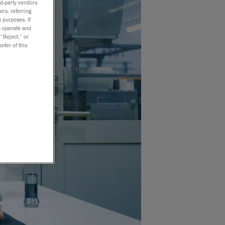
rd-party vendors
ers, referring
 purposes. If
to operate and
 “Reject,” or
oter of this