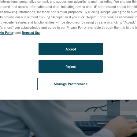
interactions; personalize content; and support our advertising and marketing. We and our thi
record, and access information and data, including device data, IP address and online identifi
r browsing information, for these and similar purposes. By clicking Accept, you agree to such
to browse our site without clicking “Accept,” or if you click “Reject,” only cookies necessary 
t website features and functionalities will be deployed. By using this site or clicking “Accept,”
rences” you acknowledge and agree to our Privacy Policy available through the link in the fo
ie Policy
, and
Terms of Use
.
Accept
Reject
Manage Preferences