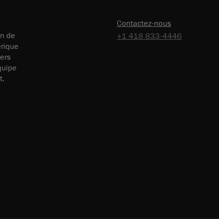
Contactez-nous
on de
+1 418 833-4446
érique
vers
équipe
t.