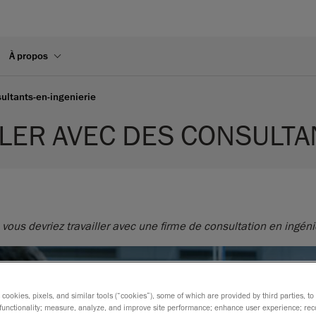
À propos
sultants-en-ingenierie
LLER AVEC DES CONSULTA
ous devriez travailler avec une firme de consultation en ingénie
s cookies, pixels, and similar tools (“cookies”), some of which are provided by third parties, t
functionality; measure, analyze, and improve site performance; enhance user experience; rec