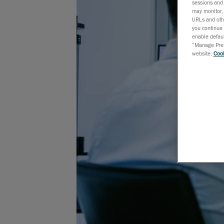
sessions and 
may monitor, 
URLs and othe
you continue 
enable defaul
“Manage Prefe
website,
Cook