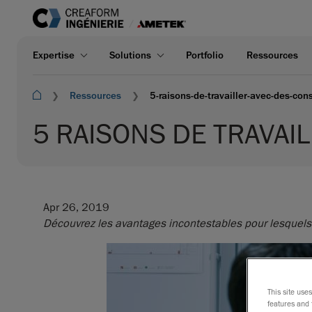
Expertise
Solutions
Portfolio
Ressources
Ressources
5-raisons-de-travailler-avec-des-con
5 RAISONS DE TRAVAI
Apr 26, 2019
Découvrez les avantages incontestables pour lesquels v
This site use
features and 