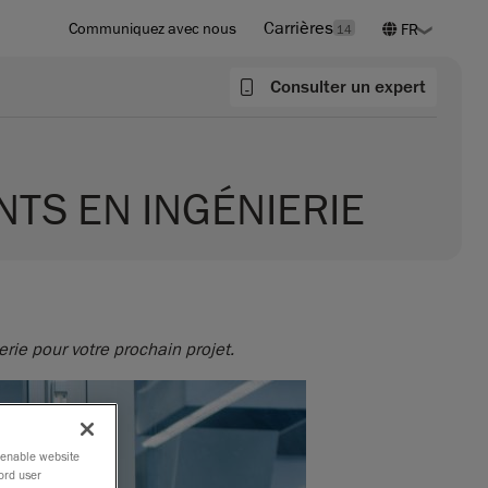
Carrières
Communiquez avec nous
14
Consulter un expert
NTS EN INGÉNIERIE
rie pour votre prochain projet.
o enable website
ord user