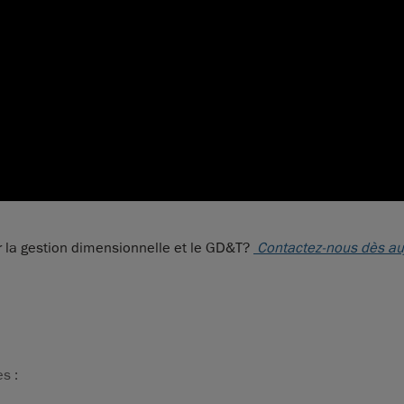
r la gestion dimensionnelle et le GD&T?
Contactez-nous dès au
s :