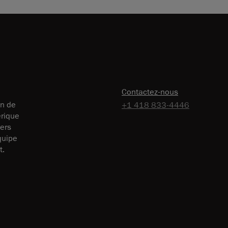
Contactez-nous
on de
+1 418 833-4446
érique
vers
équipe
t.