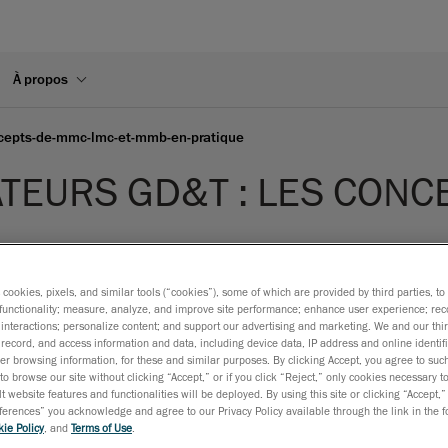
À propos
ncepts-de-mmc-lmc-et-mmb-en-pratique
ATEURS GD&T : LES CONC
s cookies, pixels, and similar tools (“cookies”), some of which are provided by third parties, t
functionality; measure, analyze, and improve site performance; enhance user experience; rec
interactions; personalize content; and support our advertising and marketing. We and our thi
record, and access information and data, including device data, IP address and online identifi
r browsing information, for these and similar purposes. By clicking Accept, you agree to such
to browse our site without clicking “Accept,” or if you click “Reject,” only cookies necessary 
t website features and functionalities will be deployed. By using this site or clicking “Accept,”
ces peuvent être fabriquées à un endroit et assemblées à un aut
rences” you acknowledge and agree to our Privacy Policy available through the link in the fo
et d’éviter de rejeter des pièces fonctionnelles, de réduire le
ie Policy
, and
Terms of Use
.