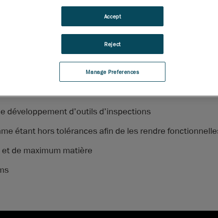
niversels, ces symboles sont bien souvent mal compris et sous-uti
Accept
eront comment tirer avantage des symboles modificateurs à l’a
ogiciel d’inspection VXinspect.
Reject
Manage Preferences
le développement d’outils d’inspections
e étant hors tolérances afin de les rendre fonctionnelle
um et de maximum matière
ums