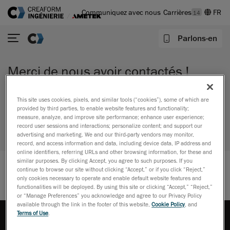
Communiquez avec nous
Carrières
14
Parlons-en
Merci de nous avoir contactés !
Nous apprécions le temps que vous avez pris pour remplir notre
formulaire. Votre demande est importante pour nous, et nous nous
This site uses cookies, pixels, and similar tools (“cookies”), some of which are
engageons à vous fournir les informations et l'assistance dont vous
provided by third parties, to enable website features and functionality;
avez besoin. Un membre de notre équipe examinera votre
measure, analyze, and improve site performance; enhance user experience;
soumission et reviendra vers vous dès que possible.
record user sessions and interactions; personalize content; and support our
advertising and marketing. We and our third-party vendors may monitor,
record, and access information and data, including device data, IP address and
Nous sommes impatients de vous aider !
online identifiers, referring URLs and other browsing information, for these and
similar purposes. By clicking Accept, you agree to such purposes. If you
continue to browse our site without clicking “Accept,” or if you click “Reject,”
only cookies necessary to operate and enable default website features and
functionalities will be deployed. By using this site or clicking “Accept,” “Reject,”
or “Manage Preferences” you acknowledge and agree to our Privacy Policy
available through the link in the footer of this website,
Cookie Policy
, and
Terms of Use
.